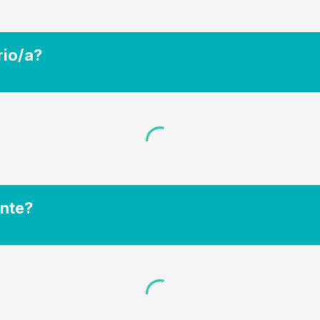
rio/a?
ente?