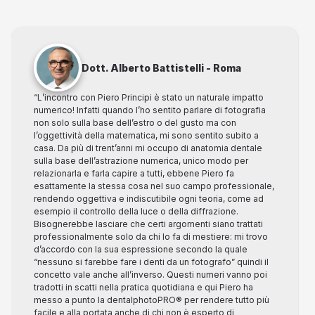
Dott. Alberto Battistelli - Roma
“L’incontro con Piero Principi è stato un naturale impatto
numerico! Infatti quando l’ho sentito parlare di fotografia
non solo sulla base dell’estro o del gusto ma con
l’oggettività della matematica, mi sono sentito subito a
casa. Da più di trent’anni mi occupo di anatomia dentale
sulla base dell’astrazione numerica, unico modo per
relazionarla e farla capire a tutti, ebbene Piero fa
esattamente la stessa cosa nel suo campo professionale,
rendendo oggettiva e indiscutibile ogni teoria, come ad
esempio il controllo della luce o della diffrazione.
Bisognerebbe lasciare che certi argomenti siano trattati
professionalmente solo da chi lo fa di mestiere: mi trovo
d’accordo con la sua espressione secondo la quale
“nessuno si farebbe fare i denti da un fotografo” quindi il
concetto vale anche all’inverso. Questi numeri vanno poi
tradotti in scatti nella pratica quotidiana e qui Piero ha
messo a punto la dentalphotoPRO® per rendere tutto più
facile e alla portata anche di chi non è esperto di