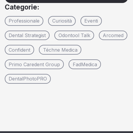
Categorie
:
Professionale
Curiosità
Eventi
Dental Strategist
Odontool Talk
Arcomed
Confident
Téchne Medica
Primo Caredent Group
FadMedica
DentalPhotoPRO