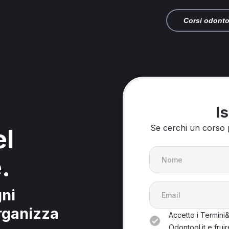
Corsi odonto
Is
Se cerchi un corso p
el
.
gni
organizza
Accetto i Termini
Odontool.it e fruir