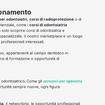
zionamento
per odontoiatri
,
corsi di radioprotezione
o di
otenziale, come i
corsi di odontoiatria
n solo scoprire corsi di odontoiatria e
 specializzate. Il nostro marketplace è un luogo
rofessionisti interessati.
tipo, appartenenti al campo dentistico in
si di formazione o opportunità di
e odontoiatrico. Come gli
annunci per igienista
portunità sempre nuove, ogni figura
ia
, il networking, le opportunità professionali