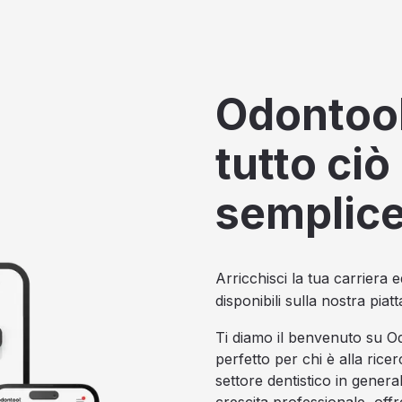
Odontool
tutto ciò
semplic
Arricchisci la tua carriera e
disponibili sulla nostra piat
Ti diamo il benvenuto su Od
perfetto per chi è alla rice
settore dentistico in genera
crescita professionale, off