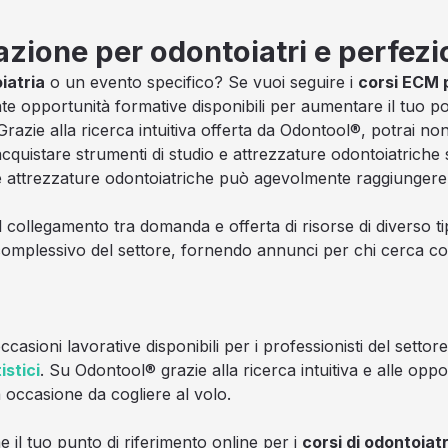
azione per odontoiatri e perfe
iatria
o un evento specifico? Se vuoi seguire i
corsi ECM 
te opportunità formative disponibili per aumentare il tuo p
 Grazie alla ricerca intuitiva offerta da Odontool®, potrai no
acquistare strumenti di studio e attrezzature odontoiatriche
e attrezzature odontoiatriche può agevolmente raggiungere p
 il collegamento tra domanda e offerta di risorse di diverso 
mplessivo del settore, fornendo annunci per chi cerca cor
asioni lavorative disponibili per i professionisti del settor
istici
. Su Odontool® grazie alla ricerca intuitiva e alle op
a occasione da cogliere al volo.
il tuo punto di riferimento online per i
corsi di odontoiatr