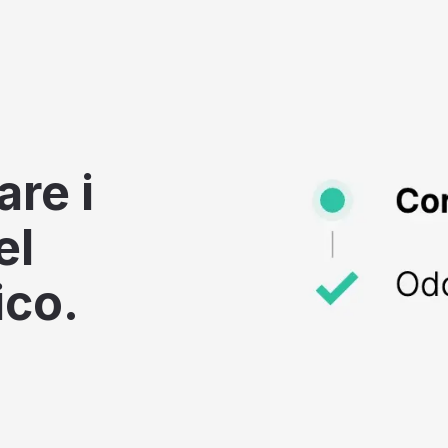
are i
el
ico.