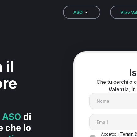
ASO
Vibo Va
 il
Is
ore
Che tu cerchi o 
Valentia
, in
i
ASO
di
e che lo
Accetto i Termini