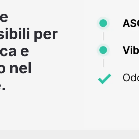
he
bili per
rca e
o nel
.