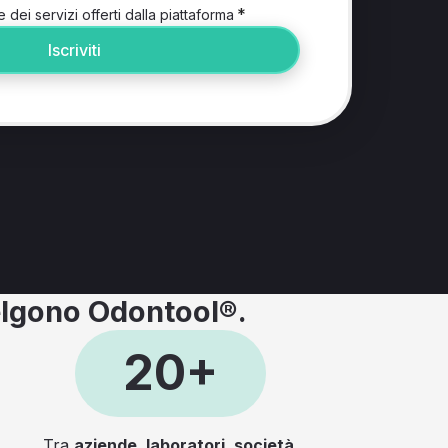
*
e dei servizi offerti dalla piattaforma
Iscriviti
lgono Odontool®.
20+
Tra
aziende, laboratori, società,