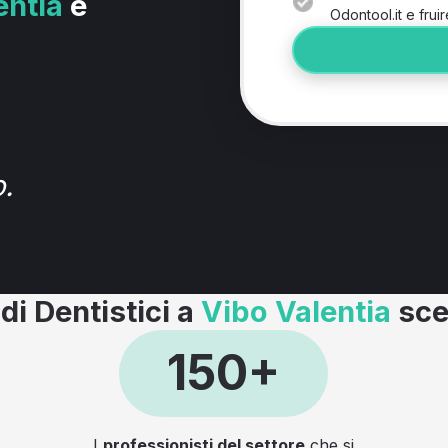
entia
e
Odontool.it e fruir
.
di Dentistici a
Vibo Valentia
sce
150+
I
professionisti del settore
che si