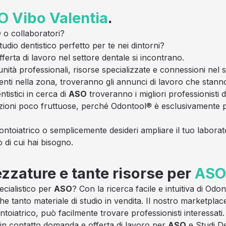
O
Vibo Valentia
.
O
o collaboratori?
udio dentistico perfetto per te nei dintorni?
rta di lavoro nel settore dentale si incontrano.
unità professionali, risorse specializzate e connessioni nel 
resenti nella zona, troveranno gli annunci di lavoro che stan
tistici in cerca di
ASO
troveranno i migliori professionisti d
zioni poco fruttuose, perché Odontool® è esclusivamente pe
ontoiatrico o semplicemente desideri ampliare il tuo laborato
ò di cui hai bisogno.
ezzature e tante risorse per
ASO 
ecialistico per
ASO
? Con la ricerca facile e intuitiva di Od
e tanto materiale di studio in vendita. Il nostro marketplace
toiatrico, può facilmente trovare professionisti interessati.
 in contatto domanda e offerta di lavoro per
ASO
e Studi De