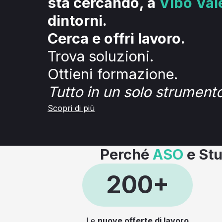
sta cercando, a
Vibo Val
dintorni.
Cerca e offri lavoro.
Trova soluzioni.
Ottieni formazione.
Tutto in un solo strumento
Scopri di più
Perché
ASO
e Stu
200+
Le
nuove offerte di lavoro