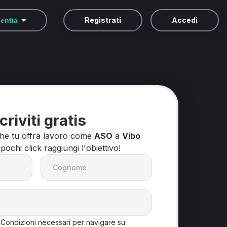
Registrati
Accedi
lentia
criviti gratis
che tu offra lavoro come
ASO
a
Vibo
 pochi click raggiungi l'obiettivo!
&Condizioni necessari per navigare su