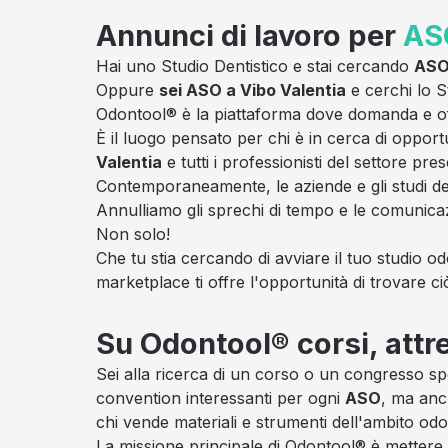
Annunci di lavoro per
AS
Hai uno Studio Dentistico e stai cercando
AS
Oppure
sei ASO a Vibo Valentia
e cerchi lo St
Odontool® è la piattaforma dove domanda e offe
È il luogo pensato per chi è in cerca di opport
Valentia
e tutti i professionisti del settore p
Contemporaneamente, le aziende e gli studi den
Annulliamo gli sprechi di tempo e le comunica
Non solo!
Che tu stia cercando di avviare il tuo studio od
marketplace ti offre l'opportunità di trovare ci
Su Odontool® corsi, attr
Sei alla ricerca di un corso o un congresso sp
convention interessanti per ogni
ASO
, ma anch
chi vende materiali e strumenti dell'ambito odon
La missione principale di Odontool® è mettere