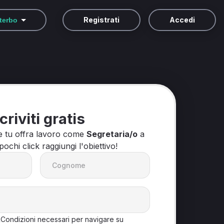
Registrati
Accedi
terbo
criviti gratis
e tu offra lavoro come
Segretaria/o
a
 pochi click raggiungi l'obiettivo!
&Condizioni necessari per navigare su