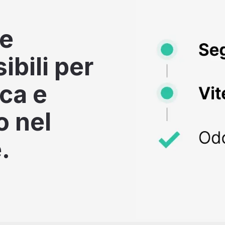
he
bili per
rca e
o nel
.