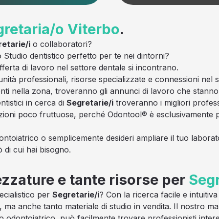
retaria/o
Viterbo
.
etarie/i
o collaboratori?
 Studio dentistico perfetto per te nei dintorni?
rta di lavoro nel settore dentale si incontrano.
unità professionali, risorse specializzate e connessioni nel 
esenti nella zona, troveranno gli annunci di lavoro che stann
tistici in cerca di
Segretarie/i
troveranno i migliori professi
zioni poco fruttuose, perché Odontool® è esclusivamente pe
ontoiatrico o semplicemente desideri ampliare il tuo laborato
ò di cui hai bisogno.
ezzature e tante risorse per
Segr
ecialistico per
Segretarie/i
? Con la ricerca facile e intuiti
, ma anche tanto materiale di studio in vendita. Il nostro ma
o odontoiatrico, può facilmente trovare professionisti intere