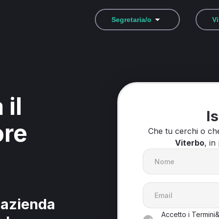
Segretaria/o
Vi
 il
Is
ore
Che tu cerchi o ch
Viterbo
, in
l'azienda
Accetto i Termini