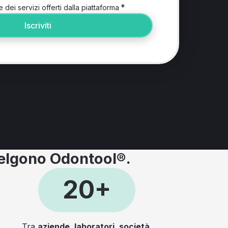
*
e dei servizi offerti dalla piattaforma
Iscriviti
elgono Odontool®.
20+
Tra
aziende, laboratori, società,