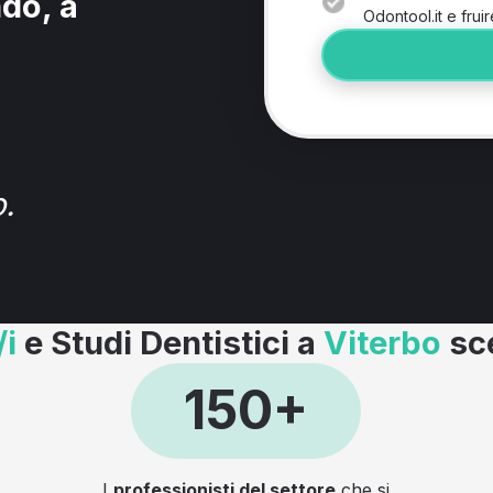
ndo, a
Odontool.it e fruir
.
/i
e Studi Dentistici a
Viterbo
sc
150+
I
professionisti del settore
che si