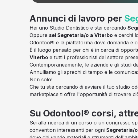
Annunci di lavoro per
Seg
Hai uno Studio Dentistico e stai cercando
Segr
Oppure
sei Segretaria/o a Viterbo
e cerchi lo
Odontool® è la piattaforma dove domanda e offe
È il luogo pensato per chi è in cerca di opport
Viterbo
e tutti i professionisti del settore pr
Contemporaneamente, le aziende e gli studi den
Annulliamo gli sprechi di tempo e le comunica
Non solo!
Che tu stia cercando di avviare il tuo studio od
marketplace ti offre l'opportunità di trovare ci
Su Odontool® corsi, attr
Sei alla ricerca di un corso o un congresso sp
convention interessanti per ogni
Segretaria/o
dove chi vende materiali e strumenti dell'ambit