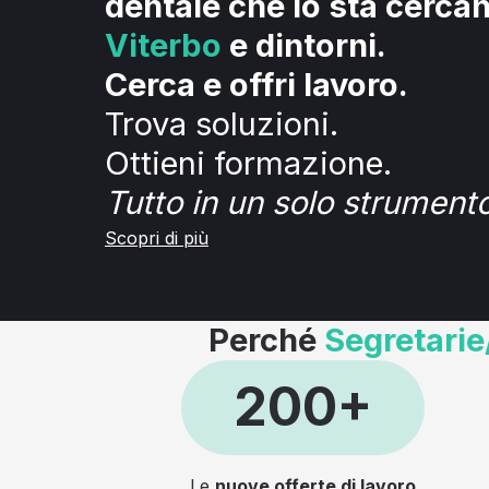
dentale che lo sta cerca
Viterbo
e dintorni.
Cerca e offri lavoro.
Trova soluzioni.
Ottieni formazione.
Tutto in un solo strumento
Scopri di più
Perché
Segretarie
200+
Le
nuove offerte di lavoro