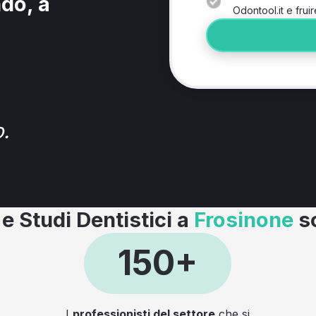
ndo, a
Odontool.it e fruir
.
e Studi Dentistici a
Frosinone
sc
150+
I
professionisti del settore
che si