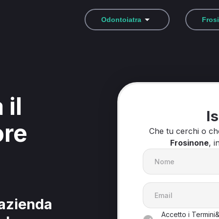
Odontoiatra
Fros
 il
Is
ore
Che tu cerchi o c
Frosinone
, i
'azienda
Accetto i Termini