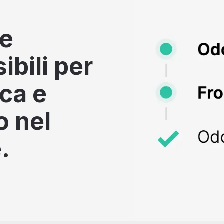
he
bili per
rca e
o nel
.