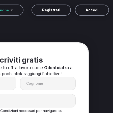
Registrati
Accedi
inone
criviti gratis
he tu offra lavoro come
Odontoiatra
a
n pochi click raggiungi l'obiettivo!
&Condizioni necessari per navigare su