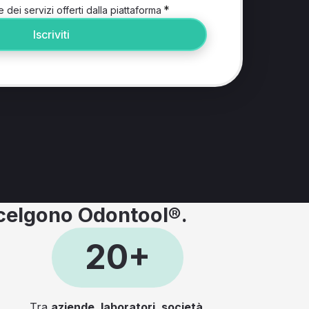
*
e dei servizi offerti dalla piattaforma
Iscriviti
elgono Odontool®.
20+
Tra
aziende, laboratori, società,