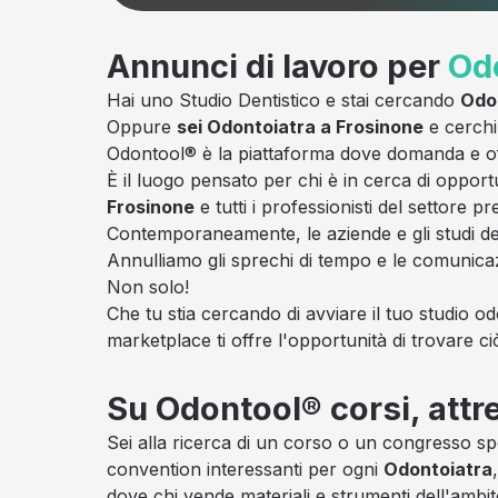
Annunci di lavoro per
Od
Hai uno Studio Dentistico e stai cercando
Odon
Oppure
sei Odontoiatra a Frosinone
e cerchi 
Odontool® è la piattaforma dove domanda e offe
È il luogo pensato per chi è in cerca di opport
Frosinone
e tutti i professionisti del settore
Contemporaneamente, le aziende e gli studi den
Annulliamo gli sprechi di tempo e le comunica
Non solo!
Che tu stia cercando di avviare il tuo studio od
marketplace ti offre l'opportunità di trovare ci
Su Odontool® corsi, attr
Sei alla ricerca di un corso o un congresso sp
convention interessanti per ogni
Odontoiatra
dove chi vende materiali e strumenti dell'ambit