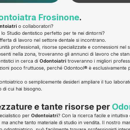
ontoiatra
Frosinone
.
toiatri
o collaboratori?
lo Studio dentistico perfetto per te nei dintorni?
rta di lavoro nel settore dentale si incontrano.
unità professionali, risorse specializzate e connessioni nel 
 presenti nella zona, troveranno gli annunci di lavoro che st
tistici in cerca di
Odontoiatri
troveranno i migliori professi
zioni poco fruttuose, perché Odontool® è esclusivamente pe
ontoiatrico o semplicemente desideri ampliare il tuo laborato
ò di cui hai bisogno.
ezzature e tante risorse per
Odon
ecialistico per
Odontoiatri
? Con la ricerca facile e intuitiv
, ma anche tanto materiale di studio in vendita. Il nostro mar
o odontoiatrico, può facilmente trovare professionisti intere