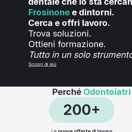
dentale che lo sta cerca
Frosinone
e dintorni.
Cerca e offri lavoro.
Trova soluzioni.
Ottieni formazione.
Tutto in un solo strumento
Scopri di più
Perché
Odontoiatri
200+
Le
nuove offerte di lavoro