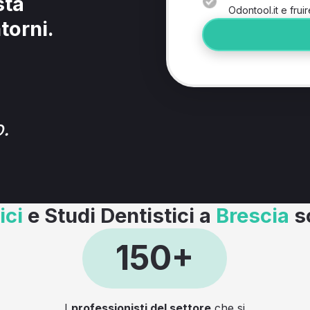
sta
Odontool.it e fruir
torni.
.
ici
e Studi Dentistici a
Brescia
s
150+
I
professionisti del settore
che si