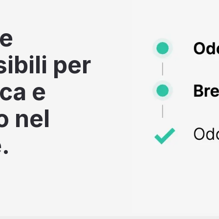
he
bili per
rca e
o nel
.