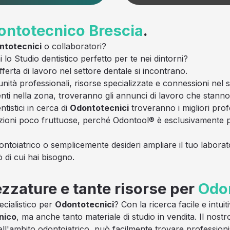
ontotecnico
Brescia
.
ntotecnici
o collaboratori?
 lo Studio dentistico perfetto per te nei dintorni?
rta di lavoro nel settore dentale si incontrano.
unità professionali, risorse specializzate e connessioni nel 
esenti nella zona, troveranno gli annunci di lavoro che stann
tistici in cerca di
Odontotecnici
troveranno i migliori profe
zioni poco fruttuose, perché Odontool® è esclusivamente pe
ontoiatrico o semplicemente desideri ampliare il tuo laborato
ò di cui hai bisogno.
ezzature e tante risorse per
Odon
ecialistico per
Odontotecnici
? Con la ricerca facile e intu
nico
, ma anche tanto materiale di studio in vendita. Il nost
ll'ambito odontoiatrico, può facilmente trovare professionist