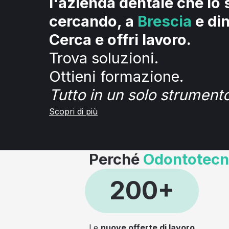
l'azienda dentale che lo 
cercando, a
Brescia
e din
Cerca e offri lavoro.
Trova soluzioni.
Ottieni formazione.
Tutto in un solo strumento
Scopri di più
Perché
Odontotecn
200+
Le
nuove offerte di lavoro