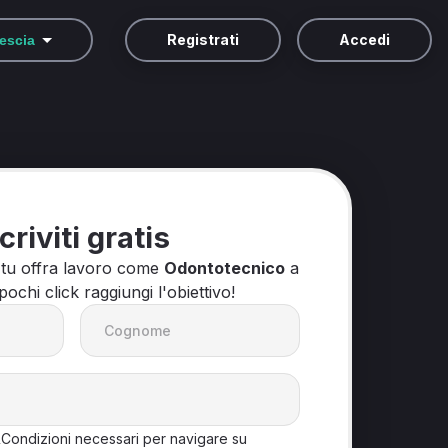
Registrati
Accedi
escia
criviti gratis
 tu offra lavoro come
Odontotecnico
a
 pochi click raggiungi l'obiettivo!
&Condizioni necessari per navigare su