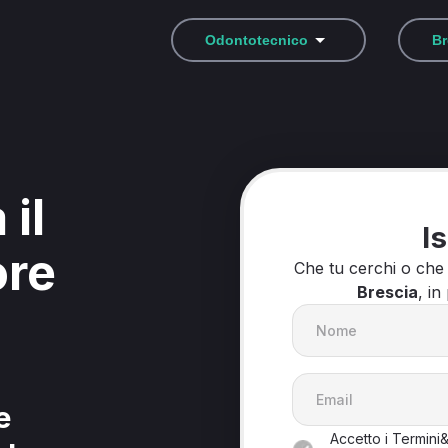
Odontotecnico
Br
 il
Is
ore
Che tu cerchi o che
Brescia
, in
e
Accetto i Termini