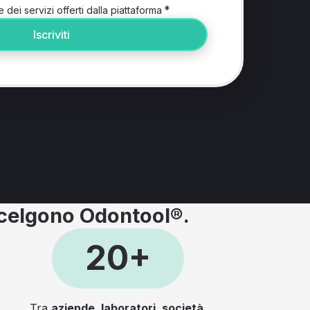
*
e dei servizi offerti dalla piattaforma
Iscriviti
celgono Odontool®.
20+
Tra
aziende, laboratori, società,