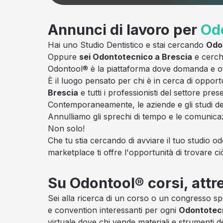
Annunci di lavoro per
Od
Hai uno Studio Dentistico e stai cercando
Odo
Oppure
sei Odontotecnico a Brescia
e cerchi
Odontool® è la piattaforma dove domanda e offe
È il luogo pensato per chi è in cerca di opport
Brescia
e tutti i professionisti del settore pr
Contemporaneamente, le aziende e gli studi den
Annulliamo gli sprechi di tempo e le comunica
Non solo!
Che tu stia cercando di avviare il tuo studio od
marketplace ti offre l'opportunità di trovare ci
Su Odontool® corsi, attr
Sei alla ricerca di un corso o un congresso sp
e convention interessanti per ogni
Odontotec
virtuale dove chi vende materiali e strumenti de