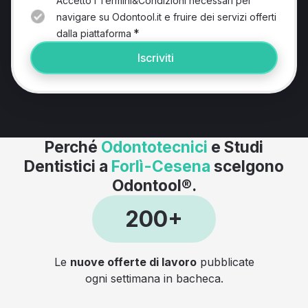
Accetto i Termini&Condizioni necessari per
navigare su Odontool.it e fruire dei servizi offerti
*
dalla piattaforma
Iscriviti
Perché
Odontotecnici
e Studi
Dentistici a
Forlì-Cesena
scelgono
Odontool®.
200+
Le
nuove offerte di lavoro
pubblicate
ogni settimana in bacheca.