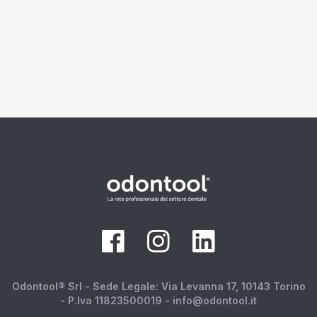
Odontool® Srl - Sede Legale: Via Levanna 17, 10143 Torino
- P.Iva 11823500019 - info@odontool.it